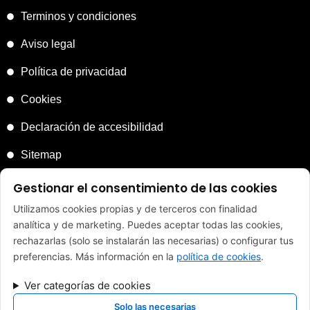
Terminos y condiciones
Aviso legal
Política de privacidad
Cookies
Declaración de accesibilidad
Sitemap
Gestionar el consentimiento de las cookies
Utilizamos cookies propias y de terceros con finalidad
analítica y de marketing. Puedes aceptar todas las cookies,
FINANCIADO POR LA UNIÓN EUROPEA CON EL PROGRAMA
rechazarlas (solo se instalarán las necesarias) o configurar tus
KIT DIGITAL POR LOS FONDOS NEXT GENERATION (EU) DEL
preferencias. Más información en la
política de cookies
.
MECANISMO DE RECUPERACIÓN Y RESILENCIA
Ver categorías de cookies
Solo las necesarias