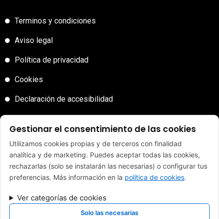
Terminos y condiciones
Aviso legal
Política de privacidad
Cookies
Declaración de accesibilidad
Sitemap
Gestionar el consentimiento de las cookies
Utilizamos cookies propias y de terceros con finalidad
analítica y de marketing. Puedes aceptar todas las cookies,
rechazarlas (solo se instalarán las necesarias) o configurar tus
FINANCIADO POR LA UNIÓN EUROPEA CON EL PROGRAMA KIT
preferencias. Más información en la
política de cookies
.
DIGITAL POR LOS FONDOS NEXT GENERATION (EU) DEL
MECANISMO DE RECUPERACIÓN Y RESILENCIA
Ver categorías de cookies
Solo las necesarias