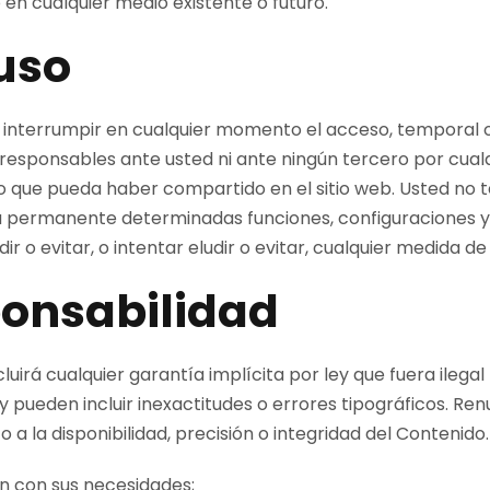
o en cualquier medio existente o futuro.
uso
o interrumpir en cualquier momento el acceso, temporal 
esponsables ante usted ni ante ningún tercero por cualqu
ido que pueda haber compartido en el sitio web. Usted n
rma permanente determinadas funciones, configuraciones 
ir o evitar, o intentar eludir o evitar, cualquier medida d
ponsabilidad
uirá cualquier garantía implícita por ley que fuera ilegal l
d” y pueden incluir inexactitudes o errores tipográficos.
to a la disponibilidad, precisión o integridad del Contenid
án con sus necesidades;