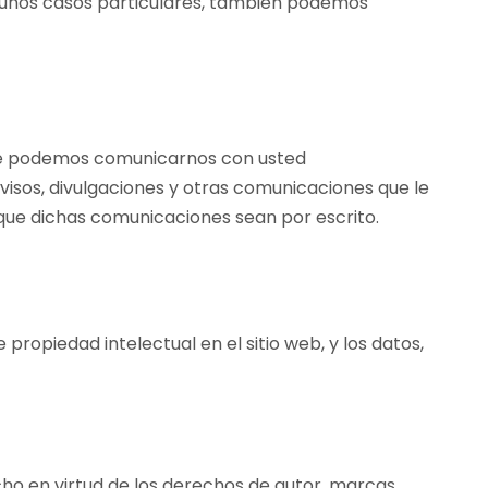
lgunos casos particulares, también podemos
 que podemos comunicarnos con usted
visos, divulgaciones y otras comunicaciones que le
e que dichas comunicaciones sean por escrito.
opiedad intelectual en el sitio web, y los datos,
echo en virtud de los derechos de autor, marcas