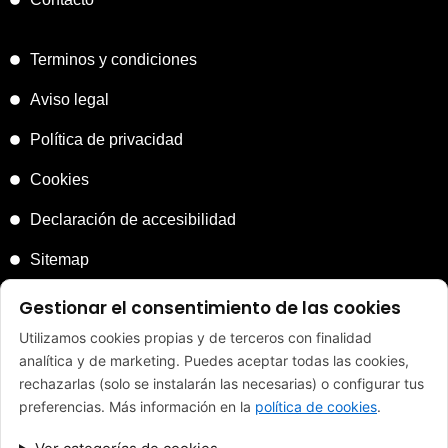
Terminos y condiciones
Aviso legal
Política de privacidad
Cookies
Declaración de accesibilidad
Sitemap
Gestionar el consentimiento de las cookies
Utilizamos cookies propias y de terceros con finalidad
analítica y de marketing. Puedes aceptar todas las cookies,
FINANCIADO POR LA UNIÓN EUROPEA CON EL PROGRAMA
rechazarlas (solo se instalarán las necesarias) o configurar tus
KIT DIGITAL POR LOS FONDOS NEXT GENERATION (EU) DEL
preferencias. Más información en la
política de cookies
.
MECANISMO DE RECUPERACIÓN Y RESILENCIA