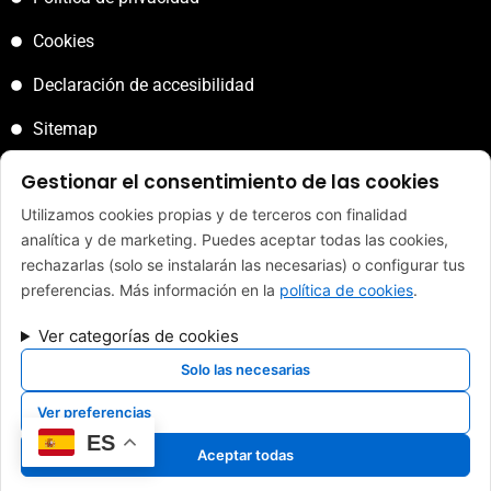
Cookies
Declaración de accesibilidad
Sitemap
Gestionar el consentimiento de las cookies
Utilizamos cookies propias y de terceros con finalidad
analítica y de marketing. Puedes aceptar todas las cookies,
FINANCIADO POR LA UNIÓN EUROPEA CON EL PROGRAMA KIT
rechazarlas (solo se instalarán las necesarias) o configurar tus
DIGITAL POR LOS FONDOS NEXT GENERATION (EU) DEL
preferencias. Más información en la
política de cookies
.
MECANISMO DE RECUPERACIÓN Y RESILENCIA
Ver categorías de cookies
Solo las necesarias
Copyright 2024 Reparaciones Tapia. ES Todos los derechos
Ver preferencias
reservados. Sitio Web desarrollado y mantenido por
ES
Xpandex
Aceptar todas